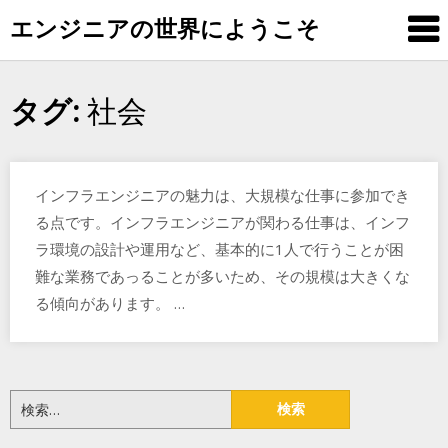
Skip
エンジニアの世界にようこそ
to
content
社会
タグ:
インフラエンジニアの魅力は、大規模な仕事に参加でき
る点です。インフラエンジニアが関わる仕事は、インフ
ラ環境の設計や運用など、基本的に1人で行うことが困
難な業務であっることが多いため、その規模は大きくな
る傾向があります。 …
検
索: